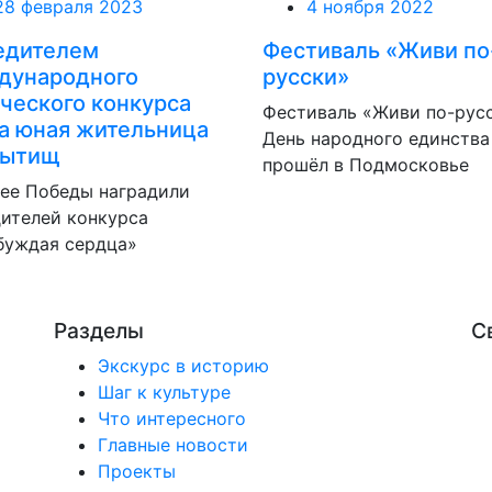
28 февраля 2023
4 ноября 2022
едителем
Фестиваль «Живи по
дународного
русски»
ческого конкурса
Фестиваль «Живи по-русс
а юная жительница
День народного единства
Мытищ
прошёл в Подмосковье
ее Победы наградили
ителей конкурса
буждая сердца»
Разделы
С
Экскурс в историю
Шаг к культуре
Что интересного
Главные новости
Проекты