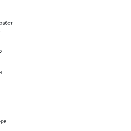
работ
.
о
и
оря