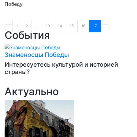
Победу.
1
2
...
13
14
15
16
17
События
Знаменосцы Победы
Интересуетесь культурой и историей
страны?
Актуально