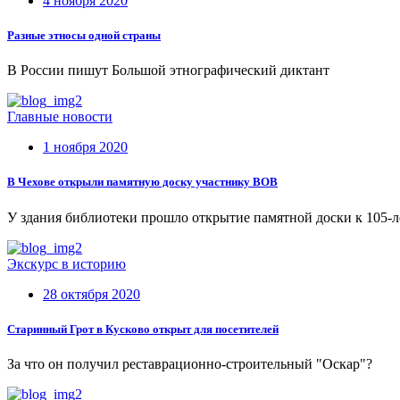
4 ноября 2020
Разные этносы одной страны
В России пишут Большой этнографический диктант
Главные новости
1 ноября 2020
В Чехове открыли памятную доску участнику ВОВ
У здания библиотеки прошло открытие памятной доски к 105-
Экскурс в историю
28 октября 2020
Старинный Грот в Кусково открыт для посетителей
За что он получил реставрационно-строительный "Оскар"?