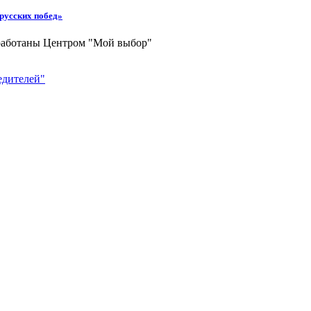
 русских побед»
зработаны Центром "Мой выбор"
едителей"