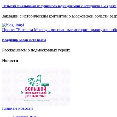
10 тысяч школьников получили закладки для книг с историями о «Героях
Закладки с историческим контентом о Московской области ра
Проект "Битва за Москву - рисованные истории правнуков поб
Владимир Басов и его война
Рассказываем о подмосковных героях
Новости
Главные новости