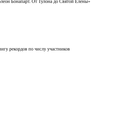
леон Бонапарт. От Тулона до Святой Елены»
нигу рекордов по числу участников