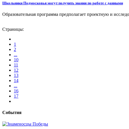
Школьники Подмосковья могут получить знания по работе с данными
Образовательная программа предполагает проектную и исслед
Страницы:
1
2
...
10
11
12
13
14
...
16
17
События