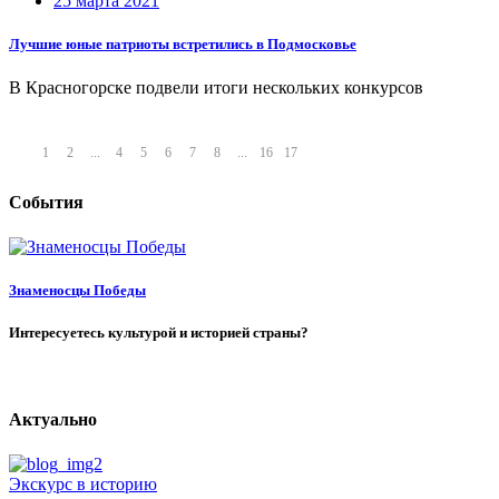
25 марта 2021
Лучшие юные патриоты встретились в Подмосковье
В Красногорске подвели итоги нескольких конкурсов
1
2
...
4
5
6
7
8
...
16
17
События
Знаменосцы Победы
Интересуетесь культурой и историей страны?
Актуально
Экскурс в историю